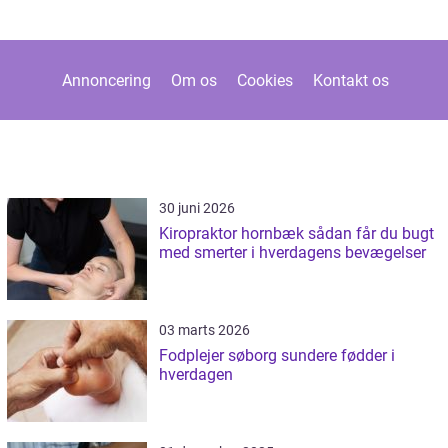
Annoncering
Om os
Cookies
Kontakt os
30 juni 2026
Kiropraktor hornbæk sådan får du bugt
med smerter i hverdagens bevægelser
03 marts 2026
Fodplejer søborg sundere fødder i
hverdagen