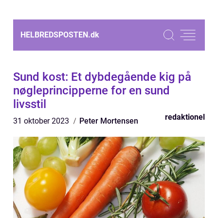
HELBREDSPOSTEN.
dk
Sund kost: Et dybdegående kig på
nøgleprincipperne for en sund
livsstil
redaktionel
31 oktober 2023
Peter Mortensen