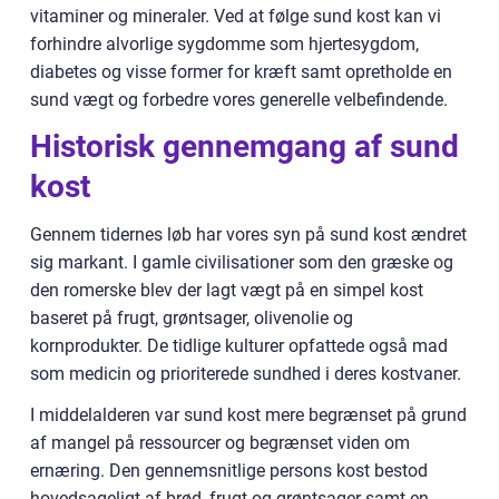
vitaminer og mineraler. Ved at følge sund kost kan vi
forhindre alvorlige sygdomme som hjertesygdom,
diabetes og visse former for kræft samt opretholde en
sund vægt og forbedre vores generelle velbefindende.
Historisk gennemgang af sund
kost
Gennem tidernes løb har vores syn på sund kost ændret
sig markant. I gamle civilisationer som den græske og
den romerske blev der lagt vægt på en simpel kost
baseret på frugt, grøntsager, olivenolie og
kornprodukter. De tidlige kulturer opfattede også mad
som medicin og prioriterede sundhed i deres kostvaner.
I middelalderen var sund kost mere begrænset på grund
af mangel på ressourcer og begrænset viden om
ernæring. Den gennemsnitlige persons kost bestod
hovedsageligt af brød, frugt og grøntsager samt en