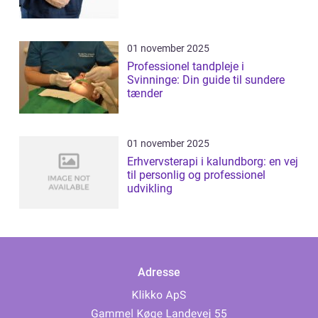
01 november 2025
Professionel tandpleje i
Svinninge: Din guide til sundere
tænder
01 november 2025
Erhvervsterapi i kalundborg: en vej
til personlig og professionel
udvikling
Adresse