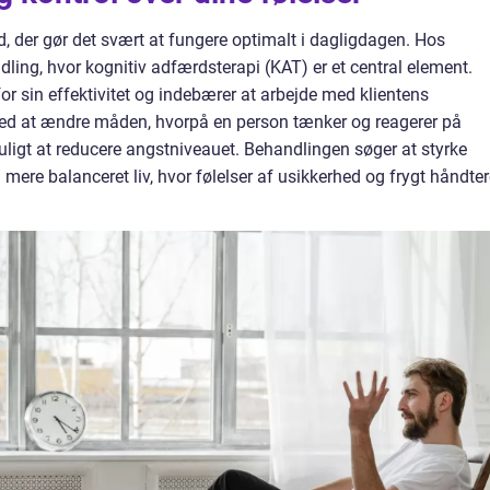
 der gør det svært at fungere optimalt i dagligdagen. Hos
ling, hvor kognitiv adfærdsterapi (KAT) er et central element.
r sin effektivitet og indebærer at arbejde med klientens
d at ændre måden, hvorpå en person tænker og reagerer på
uligt at reducere angstniveauet. Behandlingen søger at styrke
og mere balanceret liv, hvor følelser af usikkerhed og frygt håndte