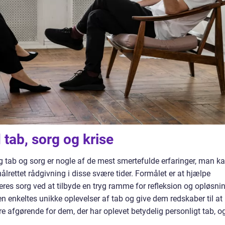
 tab, sorg og krise
g tab og sorg er nogle af de mest smertefulde erfaringer, man k
ålrettet rådgivning i disse svære tider. Formålet er at hjælpe
res sorg ved at tilbyde en tryg ramme for refleksion og opløsnin
en enkeltes unikke oplevelser af tab og give dem redskaber til at
afgørende for dem, der har oplevet betydelig personligt tab, o