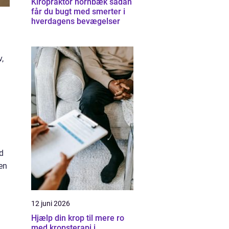
Kiropraktor hornbæk sådan
får du bugt med smerter i
hverdagens bevægelser
v,
d
den
12 juni 2026
Hjælp din krop til mere ro
med kropsterapi i