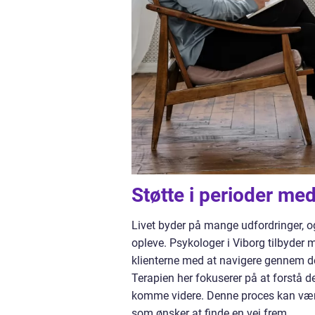
Støtte i perioder med
Livet byder på mange udfordringer, o
opleve. Psykologer i Viborg tilbyder m
klienterne med at navigere gennem de
Terapien her fokuserer på at forstå d
komme videre. Denne proces kan være 
som ønsker at finde en vej frem.