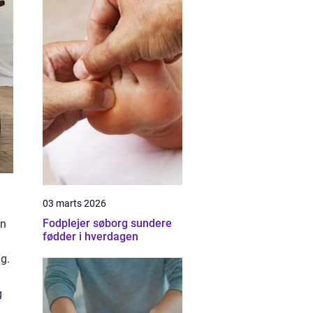
03 marts 2026
Fodplejer søborg sundere
an
fødder i hverdagen
g.
g