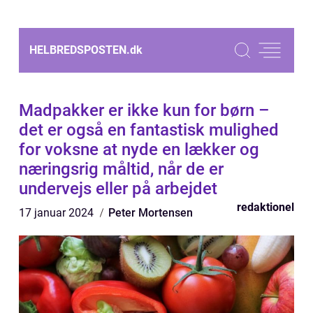
HELBREDSPOSTEN.
dk
Madpakker er ikke kun for børn –
det er også en fantastisk mulighed
for voksne at nyde en lækker og
næringsrig måltid, når de er
undervejs eller på arbejdet
redaktionel
17 januar 2024
Peter Mortensen