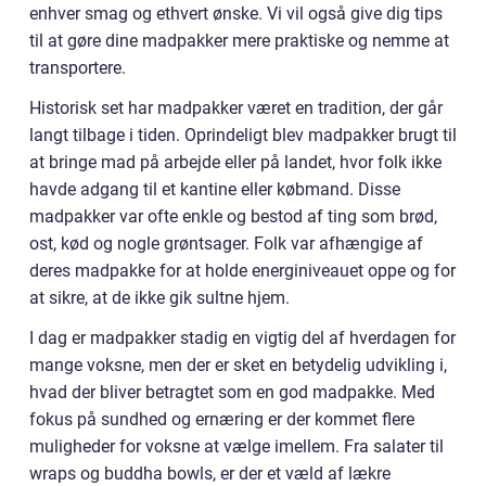
enhver smag og ethvert ønske. Vi vil også give dig tips
til at gøre dine madpakker mere praktiske og nemme at
transportere.
Historisk set har madpakker været en tradition, der går
langt tilbage i tiden. Oprindeligt blev madpakker brugt til
at bringe mad på arbejde eller på landet, hvor folk ikke
havde adgang til et kantine eller købmand. Disse
madpakker var ofte enkle og bestod af ting som brød,
ost, kød og nogle grøntsager. Folk var afhængige af
deres madpakke for at holde energiniveauet oppe og for
at sikre, at de ikke gik sultne hjem.
I dag er madpakker stadig en vigtig del af hverdagen for
mange voksne, men der er sket en betydelig udvikling i,
hvad der bliver betragtet som en god madpakke. Med
fokus på sundhed og ernæring er der kommet flere
muligheder for voksne at vælge imellem. Fra salater til
wraps og buddha bowls, er der et væld af lækre