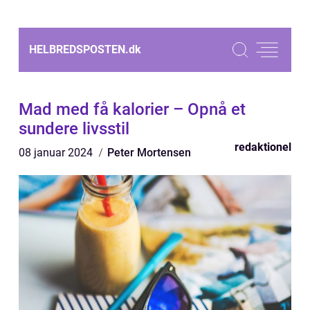
HELBREDSPOSTEN.
dk
Mad med få kalorier – Opnå et
sundere livsstil
redaktionel
08 januar 2024
Peter Mortensen