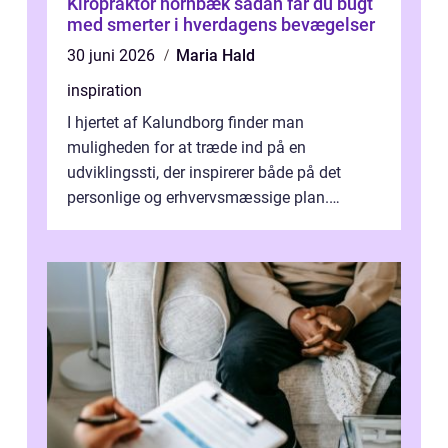
Kiropraktor hornbæk sådan får du bugt
med smerter i hverdagens bevægelser
30 juni 2026
Maria Hald
inspiration
I hjertet af Kalundborg finder man
muligheden for at træde ind på en
udviklingssti, der inspirerer både på det
personlige og erhvervsmæssige plan.
Erhvervsterapi Kalundborg er et begreb, der
indebærer...