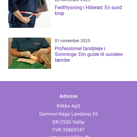
Fedtfrysning i Hillerød: En sund
krop
01 november 2025
Professionel tandpleje i
Svinninge: Din guide til sundere
tænder
Adresse