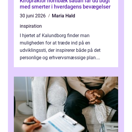
Kiropraktor hornbæk sådan får du bugt
med smerter i hverdagens bevægelser
30 juni 2026
Maria Hald
inspiration
I hjertet af Kalundborg finder man
muligheden for at træde ind på en
udviklingssti, der inspirerer både på det
personlige og erhvervsmæssige plan.
Erhvervsterapi Kalundborg er et begreb, der
indebærer...