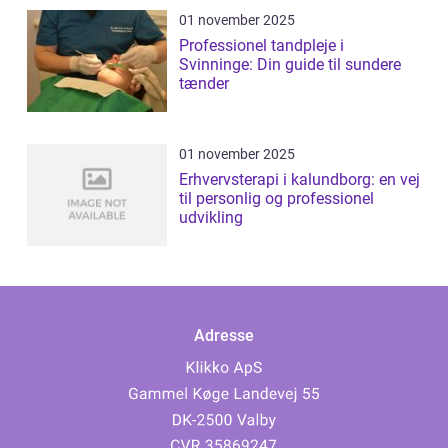
01 november 2025
Professionel tandpleje i
Svinninge: Din guide til sundere
tænder
01 november 2025
Erhvervsterapi i kalundborg: en vej
til personlig og professionel
udvikling
Adresse