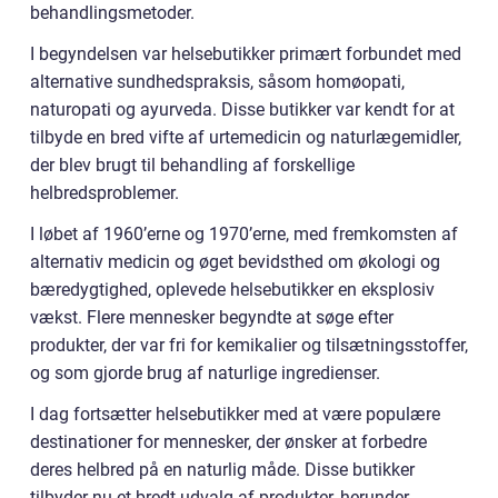
behandlingsmetoder.
I begyndelsen var helsebutikker primært forbundet med
alternative sundhedspraksis, såsom homøopati,
naturopati og ayurveda. Disse butikker var kendt for at
tilbyde en bred vifte af urtemedicin og naturlægemidler,
der blev brugt til behandling af forskellige
helbredsproblemer.
I løbet af 1960’erne og 1970’erne, med fremkomsten af
alternativ medicin og øget bevidsthed om økologi og
bæredygtighed, oplevede helsebutikker en eksplosiv
vækst. Flere mennesker begyndte at søge efter
produkter, der var fri for kemikalier og tilsætningsstoffer,
og som gjorde brug af naturlige ingredienser.
I dag fortsætter helsebutikker med at være populære
destinationer for mennesker, der ønsker at forbedre
deres helbred på en naturlig måde. Disse butikker
tilbyder nu et bredt udvalg af produkter, herunder