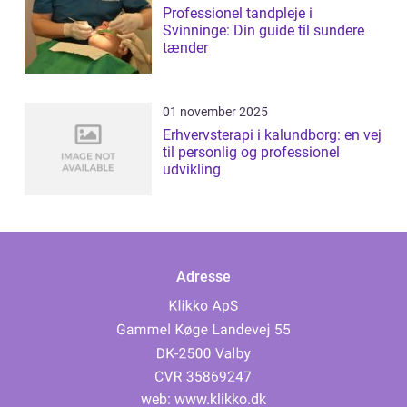
Professionel tandpleje i
Svinninge: Din guide til sundere
tænder
01 november 2025
Erhvervsterapi i kalundborg: en vej
til personlig og professionel
udvikling
Adresse
web:
www.klikko.dk