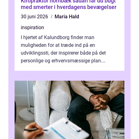
Kiropraktor hornbæk sådan får du bugt
med smerter i hverdagens bevægelser
30 juni 2026
Maria Hald
inspiration
I hjertet af Kalundborg finder man
muligheden for at træde ind på en
udviklingssti, der inspirerer både på det
personlige og erhvervsmæssige plan.
Erhvervsterapi Kalundborg er et begreb, der
indebærer...