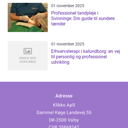
01 november 2025
Professionel tandpleje i
Svinninge: Din guide til sundere
tænder
01 november 2025
Erhvervsterapi i kalundborg: en vej
til personlig og professionel
udvikling
Adresse