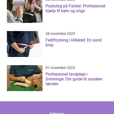
Psykolog på Falster: Professionel
hjælp til børn og unge
28 november 2025
Fedtfrysning i Hillerød: En sund
krop
01 november 2025
Professionel tandpleje i
Svinninge: Din guide til sundere
tænder
Adresse