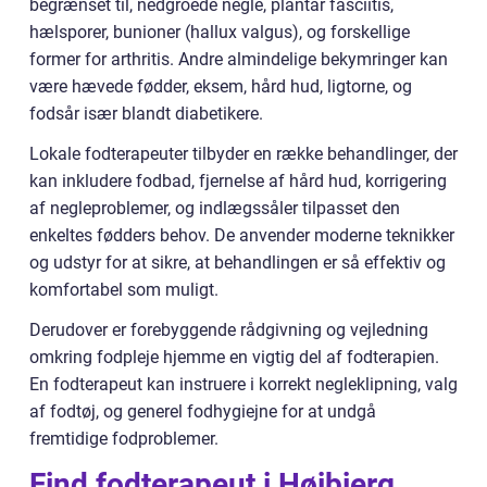
begrænset til, nedgroede negle, plantar fasciitis,
hælsporer, bunioner (hallux valgus), og forskellige
former for arthritis. Andre almindelige bekymringer kan
være hævede fødder, eksem, hård hud, ligtorne, og
fodsår især blandt diabetikere.
Lokale fodterapeuter tilbyder en række behandlinger, der
kan inkludere fodbad, fjernelse af hård hud, korrigering
af negleproblemer, og indlægssåler tilpasset den
enkeltes fødders behov. De anvender moderne teknikker
og udstyr for at sikre, at behandlingen er så effektiv og
komfortabel som muligt.
Derudover er forebyggende rådgivning og vejledning
omkring fodpleje hjemme en vigtig del af fodterapien.
En fodterapeut kan instruere i korrekt negleklipning, valg
af fodtøj, og generel fodhygiejne for at undgå
fremtidige fodproblemer.
Find fodterapeut i Højbjerg