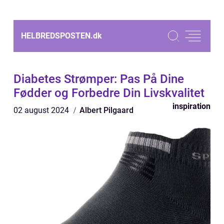
HELBREDSPOSTEN.
dk
Diabetes Strømper: Pas På Dine
Fødder og Forbedre Din Livskvalitet
inspiration
02 august 2024
Albert Pilgaard