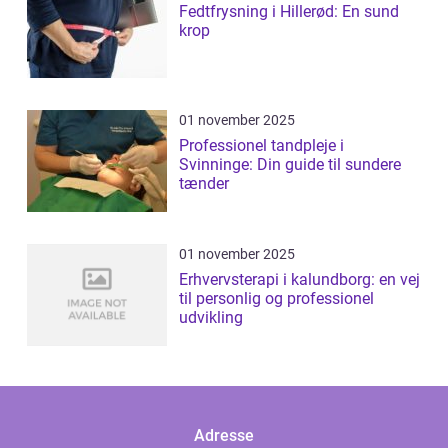
Fedtfrysning i Hillerød: En sund
krop
01 november 2025
Professionel tandpleje i
Svinninge: Din guide til sundere
tænder
01 november 2025
Erhvervsterapi i kalundborg: en vej
til personlig og professionel
udvikling
Adresse