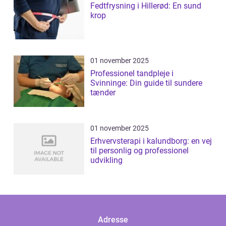
Fedtfrysning i Hillerød: En sund
krop
01 november 2025
Professionel tandpleje i
Svinninge: Din guide til sundere
tænder
01 november 2025
Erhvervsterapi i kalundborg: en vej
til personlig og professionel
udvikling
Adresse