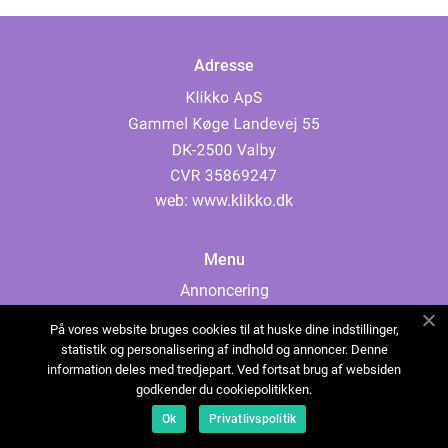
Adresse
web:
www.klikko.dk
Menu
Annoncering
Om os
På vores website bruges cookies til at huske dine indstillinger,
Cookies
statistik og personalisering af indhold og annoncer. Denne
information deles med tredjepart. Ved fortsat brug af websiden
Kontakt os
godkender du cookiepolitikken.
Sitemap
Ok
Privatlivspolitik