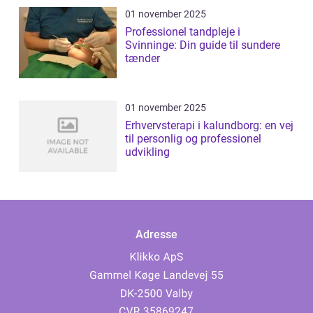
01 november 2025
Professionel tandpleje i
Svinninge: Din guide til sundere
tænder
01 november 2025
Erhvervsterapi i kalundborg: en vej
til personlig og professionel
udvikling
Adresse