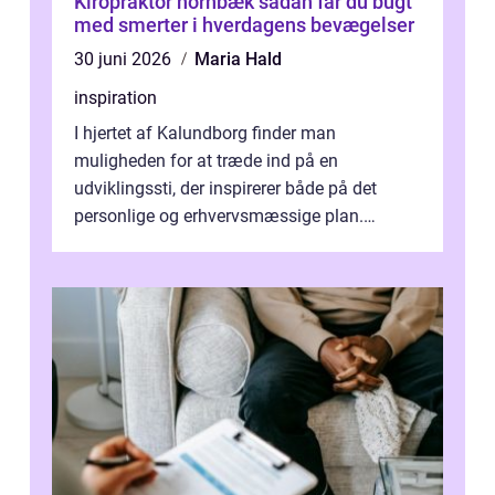
Kiropraktor hornbæk sådan får du bugt
med smerter i hverdagens bevægelser
30 juni 2026
Maria Hald
inspiration
I hjertet af Kalundborg finder man
muligheden for at træde ind på en
udviklingssti, der inspirerer både på det
personlige og erhvervsmæssige plan.
Erhvervsterapi Kalundborg er et begreb, der
indebærer...